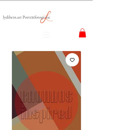
lydibern.art Porträtfotografie