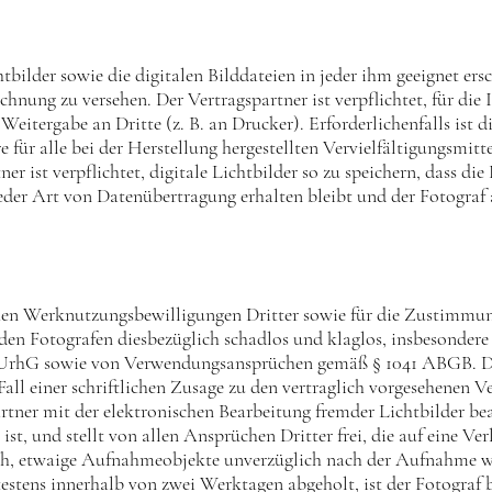
chtbilder sowie die digitalen Bilddateien in jeder ihm geeignet e
chnung zu versehen. Der Vertragspartner ist verpflichtet, für die
 Weitergabe an Dritte (z. B. an Drucker). Erforderlichenfalls ist
re für alle bei der Herstellung hergestellten Vervielfältigungsmit
ner ist verpflichtet, digitale Lichtbilder so zu speichern, dass d
 jeder Art von Datenübertragung erhalten bleibt und der Fotograf 
lichen Werknutzungsbewilligungen Dritter sowie für die Zustimm
t den Fotografen diesbezüglich schadlos und klaglos, insbesonde
8 UrhG sowie von Verwendungsansprüchen gemäß § 1041 ABGB. Der
ll einer schriftlichen Zusage zu den vertraglich vorgesehenen 
rtner mit der elektronischen Bearbeitung fremder Lichtbilder bea
 ist, und stellt von allen Ansprüchen Dritter frei, die auf eine Ve
 sich, etwaige Aufnahmeobjekte unverzüglich nach der Aufnahme 
stens innerhalb von zwei Werktagen abgeholt, ist der Fotograf 