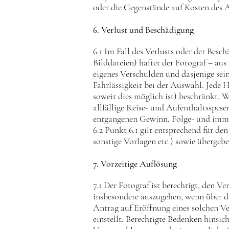
oder die Gegenstände auf Kosten des A
6. Verlust und Beschädigung
6.1 Im Fall des Verlusts oder der Bes
Bilddateien) haftet der Fotograf – au
eigenes Verschulden und dasjenige sein
Fahrlässigkeit bei der Auswahl. Jede 
soweit dies möglich ist) beschränkt. 
allfällige Reise- und Aufenthaltsspes
entgangenen Gewinn, Folge- und immate
6.2 Punkt 6.1 gilt entsprechend für de
sonstige Vorlagen etc.) sowie übergeb
7. Vorzeitige Auflösung
7.1 Der Fotograf ist berechtigt, den 
insbesondere auszugehen, wenn über da
Antrag auf Eröffnung eines solchen 
einstellt. Berechtigte Bedenken hinsi