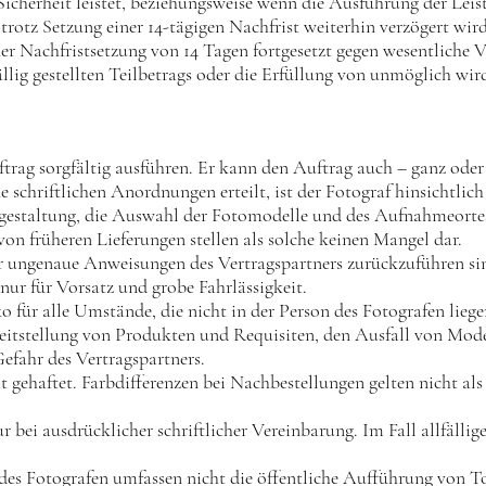
Sicherheit leistet, beziehungsweise wenn die Ausführung der Lei
 trotz Setzung einer 14-tägigen Nachfrist weiterhin verzögert wir
er Nachfristsetzung von 14 Tagen fortgesetzt gegen wesentliche 
ällig gestellten Teilbetrags oder die Erfüllung von unmöglich wir
ftrag sorgfältig ausführen. Er kann den Auftrag auch – ganz oder
ne schriftlichen Anordnungen erteilt, ist der Fotograf hinsichtli
Bildgestaltung, die Auswahl der Fotomodelle und des Aufnahmeort
on früheren Lieferungen stellen als solche keinen Mangel dar.
er ungenaue Anweisungen des Vertragspartners zurückzuführen sind
nur für Vorsatz und grobe Fahrlässigkeit.
ko für alle Umstände, die nicht in der Person des Fotografen lieg
eitstellung von Produkten und Requisiten, den Ausfall von Mode
efahr des Vertragspartners.
 gehaftet. Farbdifferenzen bei Nachbestellungen gelten nicht als 
r bei ausdrücklicher schriftlicher Vereinbarung. Im Fall allfällige
 des Fotografen umfassen nicht die öffentliche Aufführung von 