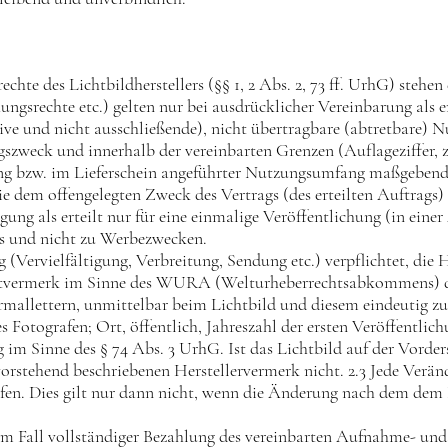
echte des Lichtbildherstellers (§§ 1, 2 Abs. 2, 73 ff. UrhG) stehe
gsrechte etc.) gelten nur bei ausdrücklicher Vereinbarung als er
sive und nicht ausschließende), nicht übertragbare (abtretbare) 
szweck und innerhalb der vereinbarten Grenzen (Auflageziffer, z
nung bzw. im Lieferschein angeführter Nutzungsumfang maßgebend.
wie dem offengelegten Zweck des Vertrags (des erteilten Auftrags
ung als erteilt nur für eine einmalige Veröffentlichung (in einer
s und nicht zu Werbezwecken.
g (Vervielfältigung, Verbreitung, Sendung etc.) verpflichtet, die
vermerk im Sinne des WURA (Welturheberrechtsabkommens) deut
rmallettern, unmittelbar beim Lichtbild und diesem eindeutig zu
tografen; Ort, öffentlich, Jahreszahl der ersten Veröffentlich
m Sinne des § 74 Abs. 3 UrhG. Ist das Lichtbild auf der Vordersei
vorstehend beschriebenen Herstellervermerk nicht. 2.3 Jede Verän
fen. Dies gilt nur dann nicht, wenn die Änderung nach dem dem
t im Fall vollständiger Bezahlung des vereinbarten Aufnahme- 