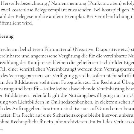
e Herstellerbezeichnung / Namensnennung (Punkt 2.2 oben) erfolg
nd zwei kostenlose Belegexemplare zuzusenden. Bei kostspieligen
zahl der Belegexemplare auf ein Exemplar. Bei Veröffentlichung i
öffentlicht wird.
vierung
recht am belichteten Filmmaterial (Negative, Diapositive etc.) s
vereinbarte und angemessene Vergütung die für die vereinbarte 
ezahlung des Kaufpreises bleiben die gelieferten Lichtbilder Eig
 Fall einer schriftlichen Vereinbarung) werden dem Vertragspartn
s Vertragspartners zur Verfügung gestellt, sofern nicht schriftli
 an den Bilddateien steht dem Fotografen zu. Ein Recht auf Überg
nbarung und betrifft – sollte keine abweichende Vereinbarung be
n Bilddateien. Jedenfalls gilt die Nutzungsbewilligung nur im Umf
tung von Lichtbildern in Onlinedatenbanken, in elektronischen Ar
ch des Auftraggebers bestimmt sind, ist nur auf Grund einer be
ttet. Das Recht auf eine Sicherheitskopie bleibt hiervon unberü
hne Rechtspflicht für ein Jahr archivieren. Im Fall des Verlusts
u.