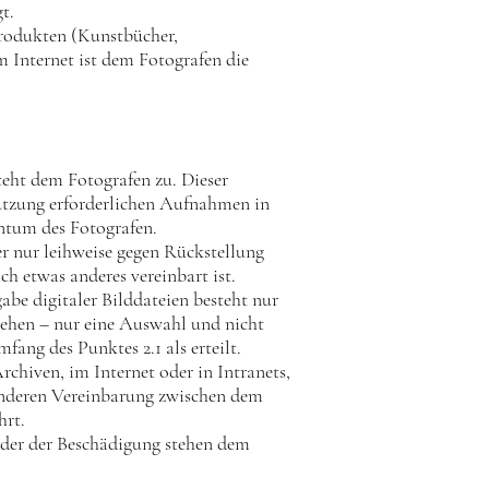
t.
 Produkten (Kunstbücher,
m Internet ist dem Fotografen die
teht dem Fotografen zu. Dieser
Nutzung erforderlichen Aufnahmen in
entum des Fotografen.
er nur leihweise gegen Rückstellung
ch etwas anderes vereinbart ist.
abe digitaler Bilddateien besteht nur
stehen – nur eine Auswahl und nicht
ang des Punktes 2.1 als erteilt.
chiven, im Internet oder in Intranets,
sonderen Vereinbarung zwischen dem
hrt.
 oder der Beschädigung stehen dem