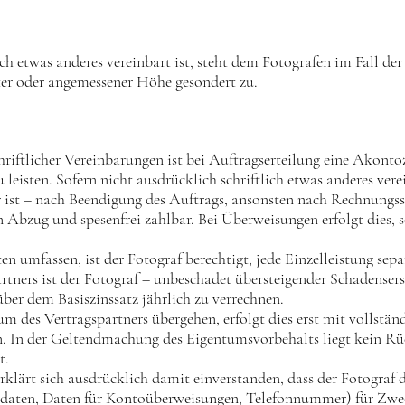
lich etwas anderes vereinbart ist, steht dem Fotografen im Fall d
ter oder angemessener Höhe gesondert zu.
chriftlicher Vereinbarungen ist bei Auftragserteilung eine Akont
isten. Sofern nicht ausdrücklich schriftlich etwas anderes verein
 ist – nach Beendigung des Auftrags, ansonsten nach Rechnungsst
n Abzug und spesenfrei zahlbar. Bei Überweisungen erfolgt dies,
ten umfassen, ist der Fotograf berechtigt, jede Einzelleistung sep
rtners ist der Fotograf – unbeschadet übersteigender Schadensers
ber dem Basiszinssatz jährlich zu verrechnen.
tum des Vertragspartners übergehen, erfolgt dies erst mit vollstä
n der Geltendmachung des Eigentumsvorbehalts liegt kein Rückt
t.
erklärt sich ausdrücklich damit einverstanden, dass der Fotogra
ndaten, Daten für Kontoüberweisungen, Telefonnummer) für Zwec