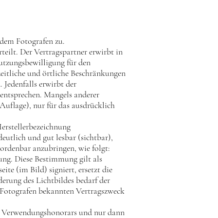
n dem Fotografen zu.
teilt. Der Vertragspartner erwirbt in
Nutzungsbewilligung für den
eitliche und örtliche Beschränkungen
 Jedenfalls erwirbt der
) entsprechen. Mangels anderer
 Auflage), nur für das ausdrücklich
 Herstellerbezeichnung
lich und gut lesbar (sichtbar),
ordenbar anzubringen, wie folgt:
ung. Diese Bestimmung gilt als
te (im Bild) signiert, ersetzt die
derung des Lichtbildes bedarf der
 Fotografen bekannten Vertragszweck
und Verwendungshonorars und nur dann