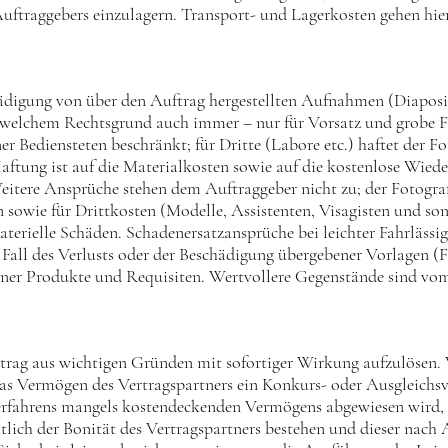
uftraggebers einzulagern. Transport- und Lagerkosten gehen hie
chädigung von über den Auftrag hergestellten Aufnahmen (Diaposit
s welchem Rechtsgrund auch immer – nur für Vorsatz und grobe Fa
er Bediensteten beschränkt; für Dritte (Labore etc.) haftet der F
Haftung ist auf die Materialkosten sowie auf die kostenlose Wi
Weitere Ansprüche stehen dem Auftraggeber nicht zu; der Fotograf
en sowie für Drittkosten (Modelle, Assistenten, Visagisten und s
rielle Schäden. Schadenersatzansprüche bei leichter Fahrlässigk
n Fall des Verlusts oder der Beschädigung übergebener Vorlagen (
ener Produkte und Requisiten. Wertvollere Gegenstände sind vom
Vertrag aus wichtigen Gründen mit sofortiger Wirkung aufzulösen
s Vermögen des Vertragspartners ein Konkurs- oder Ausgleichsve
Verfahrens mangels kostendeckenden Vermögens abgewiesen wird,
chtlich der Bonität des Vertragspartners bestehen und dieser nac