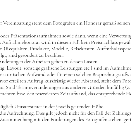
her Vereinbarung steht dem Fotografen ein Honorar gemäß seinen g
- oder Präsentationsaufnahmen sowie dann, wenn eine Verwertung
s Aufnahmehonorar wird in diesem Fall kein Preisnachlass gewäh
en (Requisiten, Produkte, Modelle, Reisekosten, Aufenthaltsspese
lgt, sind gesondert zu bezahlen.
nderungen der Arbeiten gehen zu dessen Lasten.
ng, Layout, sonstige grafische Leistungen etc.) sind im Aufnahme
anisatorischen Aufwand oder für einen solchen Besprechungsaufw
or erteilten Auftrag kurzfristig wieder Abstand, steht dem Fot
zu. Sind Terminveränderungen aus anderen Gründen hinfällig (z. 
rbrachten bzw. den reservierten Zeitaufwand, das entsprechende 
züglich Umsatzsteuer in der jeweils geltenden Höhe.
 die Aufrechnung. Dies gilt jedoch nicht für den Fall der Zahlung
 Zusammenhang mit den Forderungen des Fotografen stehen, gerich