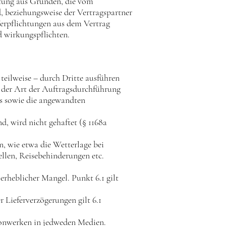
stung aus Gründen, die vom
d, beziehungsweise der Vertragspartner
Verpflichtungen aus dem Vertrag
d wirkungspflichten.
 teilweise – durch Dritte ausführen
ch der Art der Auftragsdurchführung
es sowie die angewandten
, wird nicht gehaftet (§ 1168a
en, wie etwa die Wetterlage bei
llen, Reisebehinderungen etc.
erheblicher Mangel. Punkt 6.1 gilt
r Lieferverzögerungen gilt 6.1
Tonwerken in jedweden Medien.