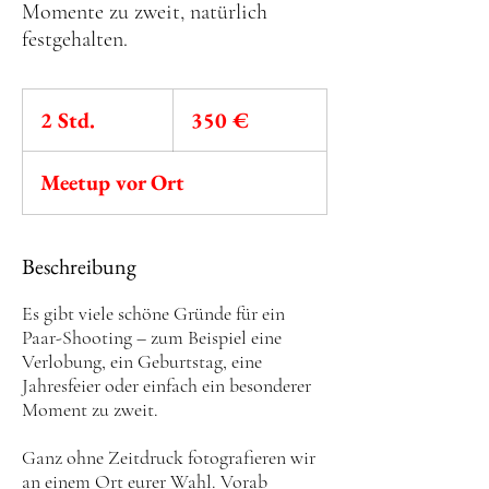
Momente zu zweit, natürlich
festgehalten.
350
Euro
2 Std.
2
350 €
S
t
Meetup vor Ort
d
.
Beschreibung
Es gibt viele schöne Gründe für ein
Paar-Shooting – zum Beispiel eine
Verlobung, ein Geburtstag, eine
Jahresfeier oder einfach ein besonderer
Moment zu zweit.
Ganz ohne Zeitdruck fotografieren wir
an einem Ort eurer Wahl. Vorab