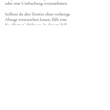
oder eine Umbuchung vorzunehmen.
Solltest du den Termin ohne vorherige
Absage verstreichen lassen, fällt eine
No-Show-Gebühr an. In diesem Fall
behalten wir 10 Prozent deiner
Anzahlung ein.
Kontaktangaben
+49 (0) 15123349950
info@lydibern.art
Uferstraße 5a, 24536 Neumünster,
Deutschland